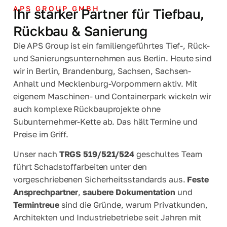
APS GROUP GMBH
Ihr starker Partner für Tiefbau,
Rückbau & Sanierung
Die APS Group ist ein familiengeführtes Tief-, Rück-
und Sanierungsunternehmen aus Berlin. Heute sind
wir in Berlin, Brandenburg, Sachsen, Sachsen-
Anhalt und Mecklenburg-Vorpommern aktiv. Mit
eigenem Maschinen- und Containerpark wickeln wir
auch komplexe Rückbauprojekte ohne
Subunternehmer-Kette ab. Das hält Termine und
Preise im Griff.
Unser nach
TRGS 519/521/524
geschultes Team
führt Schadstoffarbeiten unter den
vorgeschriebenen Sicherheitsstandards aus.
Feste
Ansprechpartner
,
saubere Dokumentation
und
Termintreue
sind die Gründe, warum Privatkunden,
Architekten und Industriebetriebe seit Jahren mit