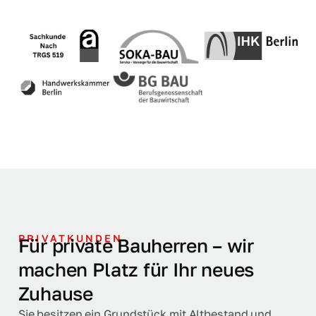
PRIVATKUNDEN
Für private Bauherren – wir
machen Platz für Ihr neues
Zuhause
Sie besitzen ein Grundstück mit Altbestand und