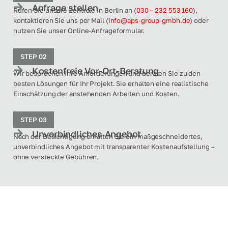
Anfrage stellen
Rufen Sie unsere Zentrale in Berlin an (
030 – 232 553 160
),
kontaktieren Sie uns per Mail (
info@aps-group-gmbh.de
) oder
nutzen Sie unser Online-Anfrageformular.
STEP 02
Kostenfreie Vor-Ort-Beratung
Wir besprechen Ihre Anforderungen und beraten Sie zu den
besten Lösungen für Ihr Projekt. Sie erhalten eine realistische
Einschätzung der anstehenden Arbeiten und Kosten.
STEP 03
Unverbindliches Angebot
Nach der Besichtigung erhalten Sie ein maßgeschneidertes,
unverbindliches Angebot mit transparenter Kostenaufstellung –
ohne versteckte Gebühren.