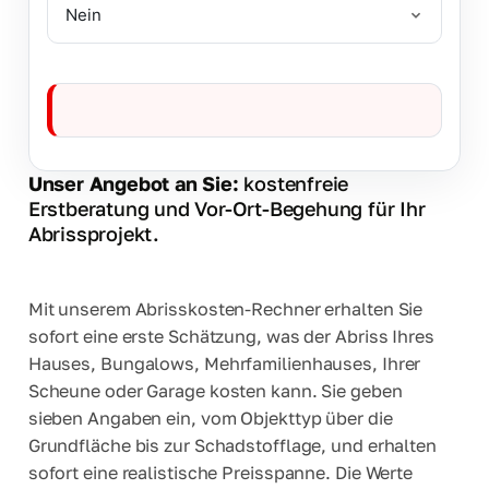
„
B
a
u
w
e
Unser Angebot an Sie:
kostenfreie
i
Erstberatung und Vor-Ort-Begehung für Ihr
s
Abrissprojekt.
e
"
O
b
Mit unserem Abrisskosten-Rechner erhalten Sie
e
sofort eine erste Schätzung, was der Abriss Ihres
r
e
Hauses, Bungalows, Mehrfamilienhauses, Ihrer
S
Scheune oder Garage kosten kann. Sie geben
c
sieben Angaben ein, vom Objekttyp über die
h
a
Grundfläche bis zur Schadstofflage, und erhalten
d
sofort eine realistische Preisspanne. Die Werte
s