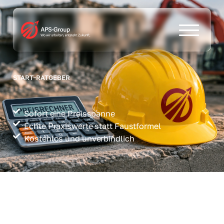
START
RATGEBER
Sofort eine Preisspanne
Echte Praxiswerte statt Faustformel
Kostenlos und unverbindlich