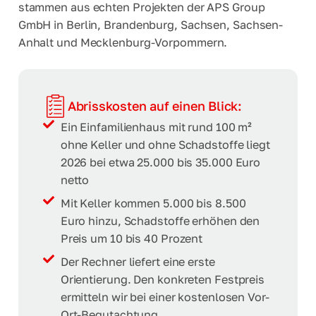
stammen aus echten Projekten der APS Group
t
o
GmbH in Berlin, Brandenburg, Sachsen, Sachsen-
f
Anhalt und Mecklenburg-Vorpommern.
f
v
e
r
d
Abrisskosten auf einen Blick:
a
Ein Einfamilienhaus mit rund 100 m²
c
h
ohne Keller und ohne Schadstoffe liegt
t
2026 bei etwa 25.000 bis 35.000 Euro
netto
Mit Keller kommen 5.000 bis 8.500
Euro hinzu, Schadstoffe erhöhen den
Preis um 10 bis 40 Prozent
Der Rechner liefert eine erste
Orientierung. Den konkreten Festpreis
ermitteln wir bei einer kostenlosen Vor-
Ort-Begutachtung