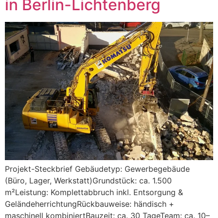
in Berlin-Lichtenberg
Projekt-Steckbrief Gebäudetyp: Gewerbegebäude
(Büro, Lager, Werkstatt)Grundstück: ca. 1.500
m²Leistung: Komplettabbruch inkl. Entsorgung &
GeländeherrichtungRückbauweise: händisch +
maschinell kombiniertBauzeit: ca. 30 TageTeam: ca. 10–